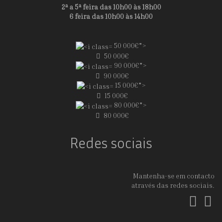
2ª a 5ª feira das 10h00 às 18h00
6 feira das 10h00 às 14h00
50 000€">
50 000€
90 000€">
90 000€
15 000€">
15 000€
80 000€">
80 000€
Redes sociais
Mantenha-se em contacto
através das redes sociais.
Fac
In