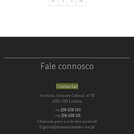
«
‹
›
»
Fale connosco
Contactar
Avenida Alvares Cabral, nº35
1250-015 Lisboa
218 458 130
+351
218 458 131
+351
(Chamada para a rede fixa nacional)
geral@renascimento-sa.pt