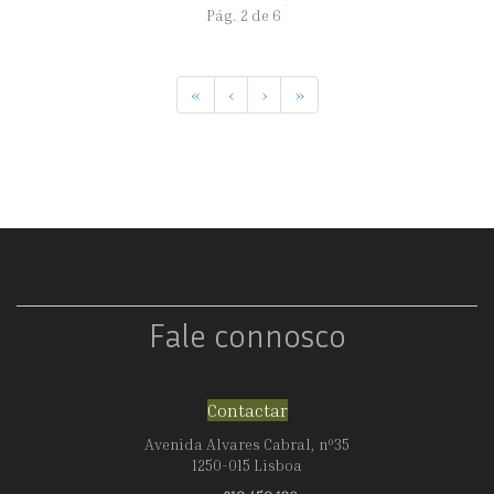
Pág. 2 de 6
«
‹
›
»
Fale connosco
Contactar
Avenida Alvares Cabral, nº35
1250-015 Lisboa