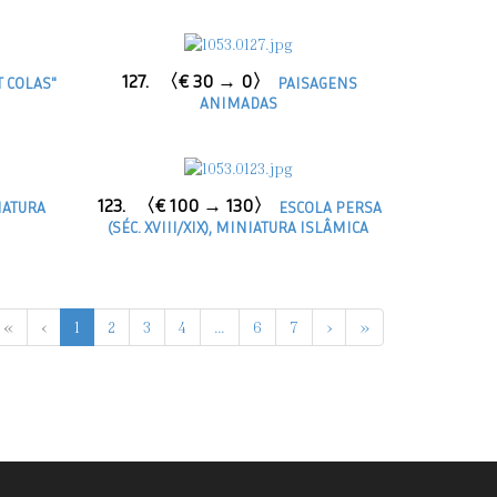
127.
〈€ 30 → 0〉
T COLAS"
PAISAGENS
ANIMADAS
123.
〈€ 100 → 130〉
ATURA
ESCOLA PERSA
(SÉC. XVIII/XIX), MINIATURA ISLÂMICA
«
‹
1
2
3
4
...
6
7
›
»