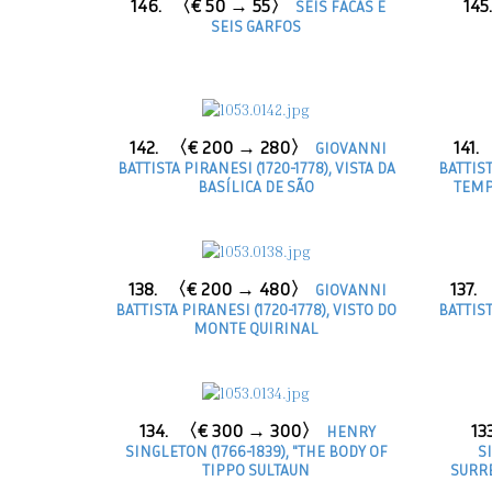
146.
〈€ 50 → 55〉
145.
SEIS FACAS E
SEIS GARFOS
142.
〈€ 200 → 280〉
141.
GIOVANNI
BATTISTA PIRANESI (1720-1778), VISTA DA
BATTIST
BASÍLICA DE SÃO
TEMP
138.
〈€ 200 → 480〉
137.
GIOVANNI
BATTISTA PIRANESI (1720-1778), VISTO DO
BATTIST
MONTE QUIRINAL
134.
〈€ 300 → 300〉
13
HENRY
SINGLETON (1766-1839), "THE BODY OF
S
TIPPO SULTAUN
SURR