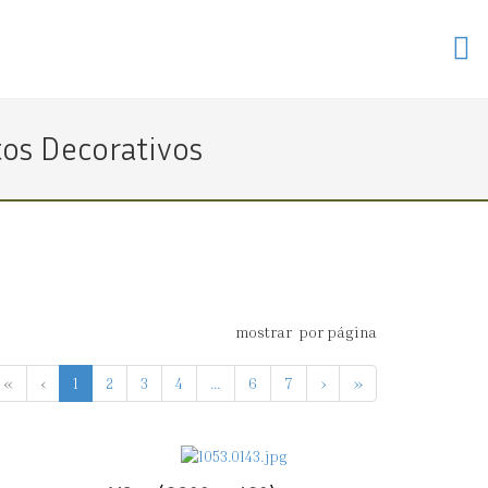
tos Decorativos
mostrar
por página
«
‹
1
2
3
4
...
6
7
›
»