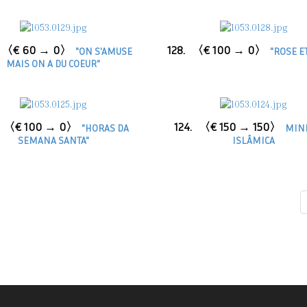
〈€ 60 → 0〉
128.
〈€ 100 → 0〉
"ON S'AMUSE
"ROSE E
MAIS ON A DU COEUR"
〈€ 100 → 0〉
124.
〈€ 150 → 150〉
"HORAS DA
MINI
SEMANA SANTA"
ISLÂMICA