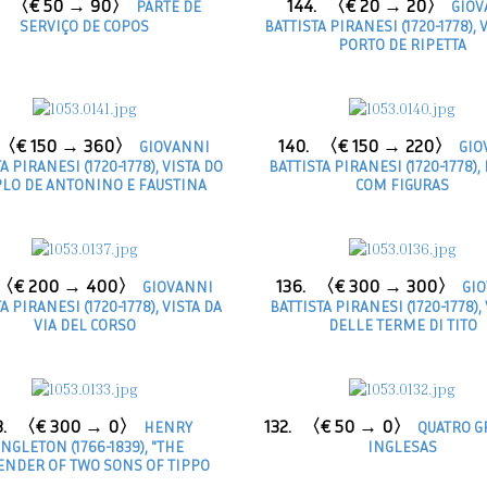
〈€ 50 → 90〉
144.
〈€ 20 → 20〉
PARTE DE
GIOV
SERVIÇO DE COPOS
BATTISTA PIRANESI (1720-1778), 
PORTO DE RIPETTA
〈€ 150 → 360〉
140.
〈€ 150 → 220〉
GIOVANNI
GIO
A PIRANESI (1720-1778), VISTA DO
BATTISTA PIRANESI (1720-1778),
LO DE ANTONINO E FAUSTINA
COM FIGURAS
〈€ 200 → 400〉
136.
〈€ 300 → 300〉
GIOVANNI
GIO
A PIRANESI (1720-1778), VISTA DA
BATTISTA PIRANESI (1720-1778),
VIA DEL CORSO
DELLE TERME DI TITO
3.
〈€ 300 → 0〉
132.
〈€ 50 → 0〉
HENRY
QUATRO G
INGLETON (1766-1839), "THE
INGLESAS
ENDER OF TWO SONS OF TIPPO