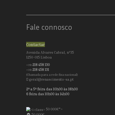
Fale connosco
Contactar
Avenida Alvares Cabral, nº35
1250-015 Lisboa
218 458 130
+351
218 458 131
+351
(Chamada para a rede fixa nacional)
geral@renascimento-sa.pt
2ª a 5ª feira das 10h00 às 18h00
6 feira das 10h00 às 14h00
50 000€">
50 000€