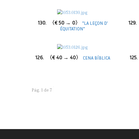
130.
〈€ 50 → 0〉
129.
"LA LEÇON D'
ÉQUITATION"
126.
〈€ 40 → 40〉
125.
CENA BÍBLICA
Pág. 1 de 7