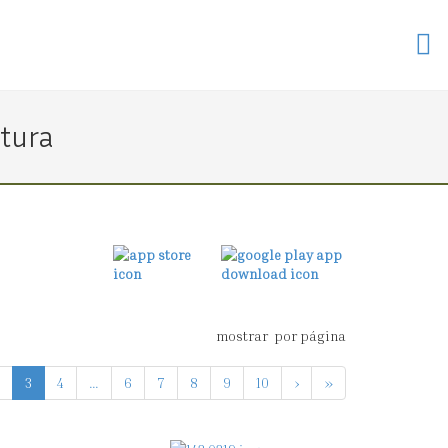
ntura
mostrar
por página
3
4
...
6
7
8
9
10
›
»