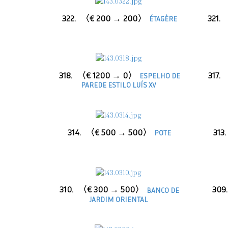
322.
〈€ 200 → 200〉
321.
ÉTAGÈRE
318.
〈€ 1200 → 0〉
317.
ESPELHO DE
PAREDE ESTILO LUÍS XV
314.
〈€ 500 → 500〉
313.
POTE
310.
〈€ 300 → 500〉
309.
BANCO DE
JARDIM ORIENTAL