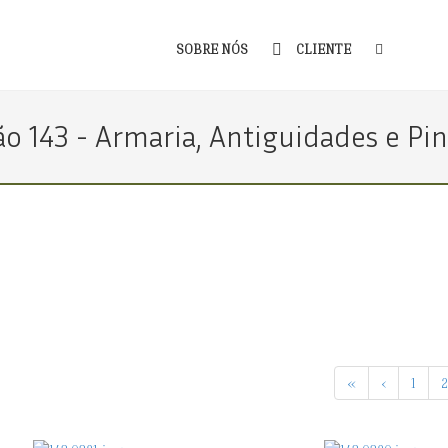
SOBRE NÓS
CLIENTE
ão 143 - Armaria, Antiguidades e Pi
«
‹
1
2