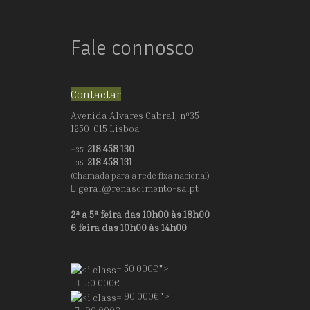
Fale connosco
Contactar
Avenida Alvares Cabral, nº35
1250-015 Lisboa
218 458 130
+351
218 458 131
+351
(Chamada para a rede fixa nacional)
geral@renascimento-sa.pt
2ª a 5ª feira das 10h00 às 18h00
6 feira das 10h00 às 14h00
50 000€">
50 000€
90 000€">