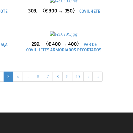
303.
〈€ 300 → 950〉
OTE
COVILHETE
299.
〈€ 400 → 400〉
TAÇA
PAR DE
COVILHETES ARMORIADOS RECORTADOS
3
4
...
6
7
8
9
10
›
»