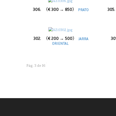
306.
〈€ 300 → 850〉
305.
PRATO
302.
〈€ 200 → 500〉
30
JARRA
ORIENTAL
Pág. 3 de 16