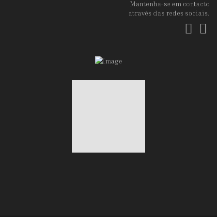
Mantenha-se em contacto
através das redes sociais.
Fac
In