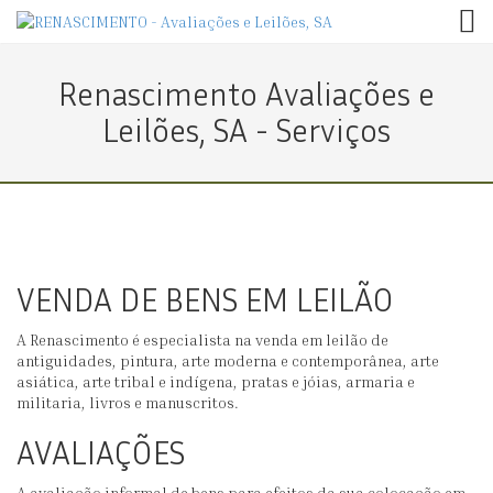
TOG
Renascimento Avaliações e
Leilões, SA - Serviços
VENDA DE BENS EM LEILÃO
A Renascimento é especialista na venda em leilão de
antiguidades, pintura, arte moderna e contemporânea, arte
asiática, arte tribal e indígena, pratas e jóias, armaria e
militaria, livros e manuscritos.
AVALIAÇÕES
A avaliação informal de bens para efeitos da sua colocação em