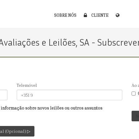
SOBRE NÓS
CLIENTE
valiações e Leilões, SA - Subscrev
Telemóvel
Ao 
 informação sobre novos leilões ou outros assuntos
al (Opcional) ▷