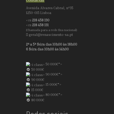
Contactar
Avenida Alvares Cabral, nº35
1250-015 Lisboa
218 458 130
+351
218 458 131
+351
(Chamada para a rede fixa nacional)
geral@renascimento-sa.pt
2ª a 5ª feira das 10h00 às 18h00
6 feira das 10h00 às 14h00
50 000€">
50 000€
90 000€">
90 000€
15 000€">
15 000€
80 000€">
80 000€