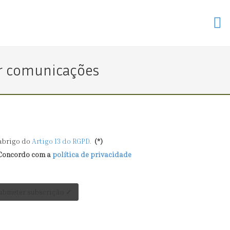
er comunicações
abrigo do
Artigo 13 do RGPD.
(*)
Concordo com a
política de privacidade
Submeter subscrição ✓