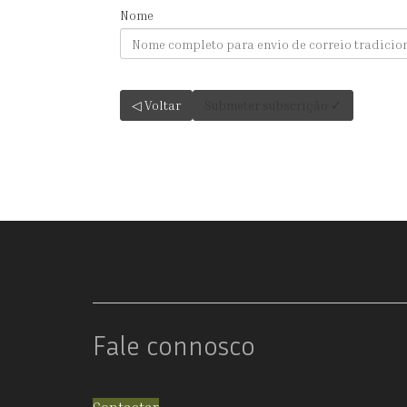
Nome
◁ Voltar
Submeter subscrição ✓
Fale connosco