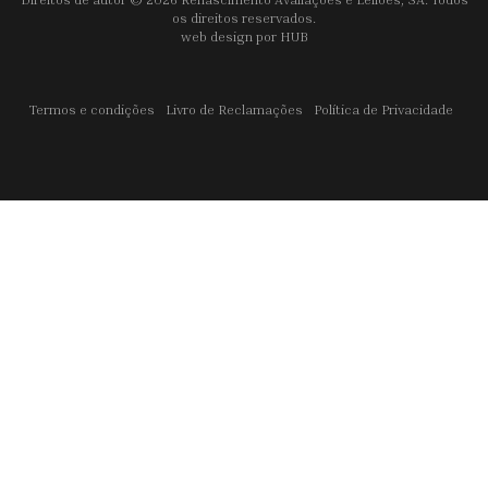
os direitos reservados.
web design por
HUB
Termos e condições
Livro de Reclamações
Política de Privacidade