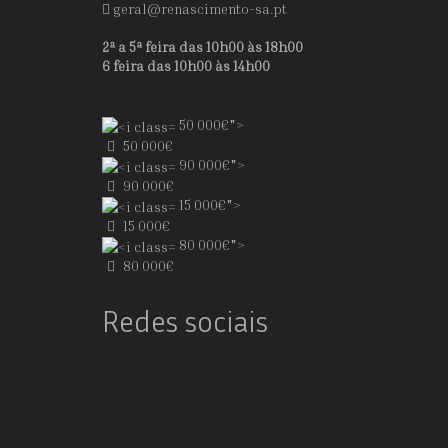
geral@renascimento-sa.pt
2ª a 5ª feira das 10h00 às 18h00
6 feira das 10h00 às 14h00
50 000€">
50 000€
90 000€">
90 000€
15 000€">
15 000€
80 000€">
80 000€
Redes sociais