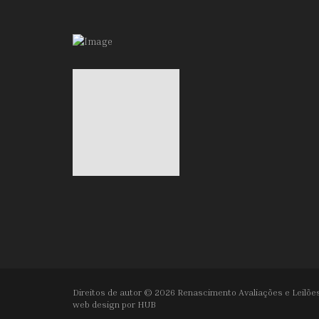
Direitos de autor © 2026 Renascimento Avaliações e Leilões
web design por
HUB