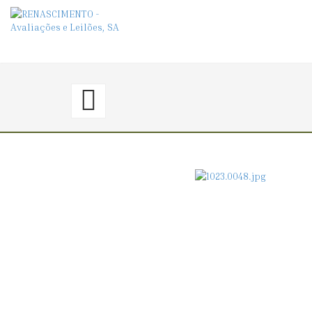
47.
〈€
120
→
0〉
COVILHETE
REDONDO