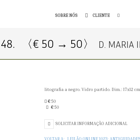
SOBRE NÓS
CLIENTE
48.
〈€ 50 → 50〉
D. MARIA I
litografia a negro. Vidro partido. Dim.: 17x12 cm
€
50
€
50
SOLICITAR INFORMAÇÃO ADICIONAL
VOLTAR A:
LEILÃO ONLINE 1023: ANTIGUIDADE