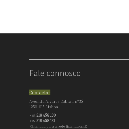
Fale connosco
Contactar
Avenida Alvares Cabral, nº35
1250-015 Lisboa
218 458 130
+351
218 458 131
+351
(Chamada para a rede fixa nacional)