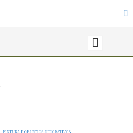
49.
I
〈€
150
→
.
0〉
DAVIE
(SÉC.
S, PINTURA E OBJECTOS DECORATIVOS