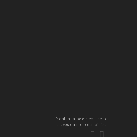
Mantenha-se em contacto
através das redes sociais.
Facebook
Instagram