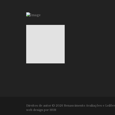
Direitos de autor © 2026 Renascimento Avaliações e Leilões
web design por
HUB