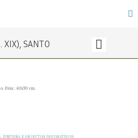
61.
 XIX), SANTO
〈€
1000
→
o. Dim.: 40x30 cm.
0〉
ESCOL
EUROP
S, PINTURA E OBJECTOS DECORATIVOS