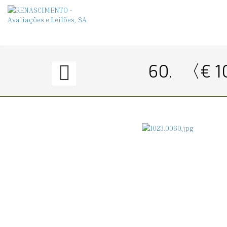
59.
60.
〈€ 1
〈€
400
→
400〉
ENTRONIZAÇÃO
DA