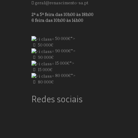
geral@renascimento-sa.pt
2ª a 5ª feira das 10h00 às 18h00
6 feira das 10h00 às 14h00
50 000€">
50 000€
90 000€">
90 000€
15 000€">
15 000€
80 000€">
80 000€
Redes sociais