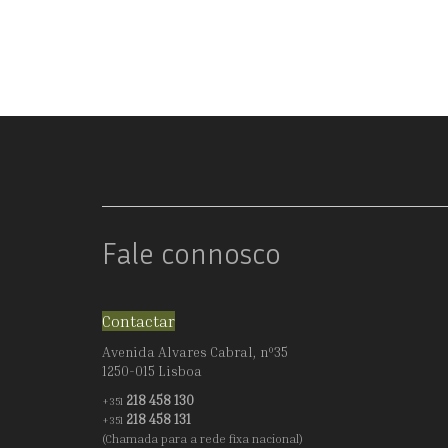
VIRGEM
Fale connosco
Contactar
Avenida Alvares Cabral, nº35
1250-015 Lisboa
218 458 130
+351
218 458 131
+351
(Chamada para a rede fixa nacional)