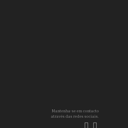
Mantenha-se em contacto
através das redes sociais.
Facebook
Instagram