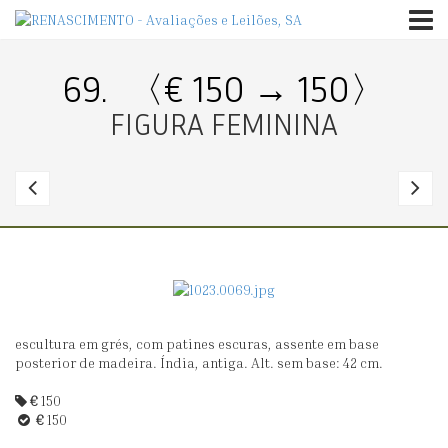
TOGG
69.
〈€ 150 → 150〉
FIGURA FEMININA
68.
7
〈€
10
1
→
0〉
1
escultura em grés, com patines escuras, assente em base
FIGURA
FI
posterior de madeira. Índia, antiga. Alt. sem base: 42 cm.
FEMININA
TR
€
150
FE
€
150
E