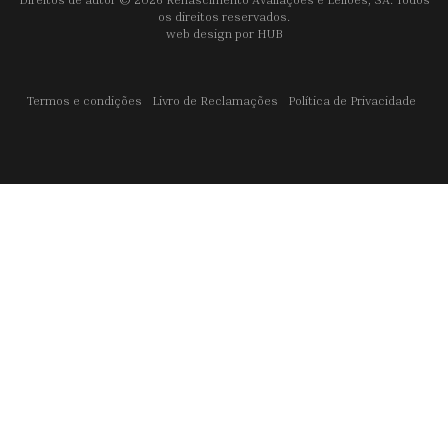
os direitos reservados.
web design por
HUB
Termos e condições
Livro de Reclamações
Política de Privacidade