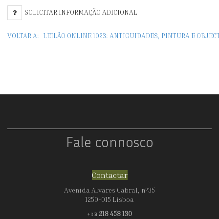
P
SOLICITAR INFORMAÇÃO ADICIONAL
M
VOLTAR A:
LEILÃO ONLINE 1023: ANTIGUIDADES, PINTURA E OBJE
C
Fale connosco
Contactar
Avenida Alvares Cabral, nº35
1250-015 Lisboa
218 458 130
+351