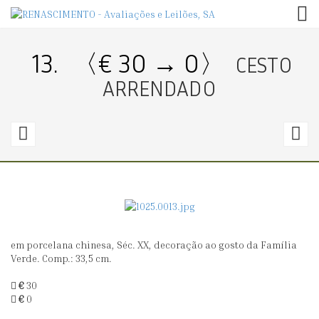
TOG
13.
〈€ 30 → 0〉
CESTO
ARRENDADO
12.
1
〈€
60
6
→
60〉
0
em porcelana chinesa, Séc. XX, decoração ao gosto da Família
FRASCO
T
Verde. Comp.: 33,5 cm.
DE
€
30
CHÁ
€
0