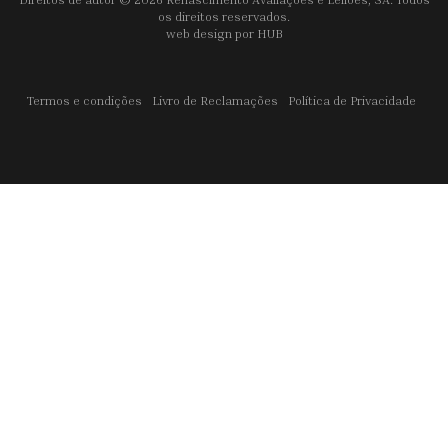
os direitos reservados.
web design por
HUB
Termos e condições
Livro de Reclamações
Política de Privacidade