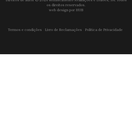
os direitos reservados.
web design por
HUB
Termos e condições
Livro de Reclamações
Política de Privacidade