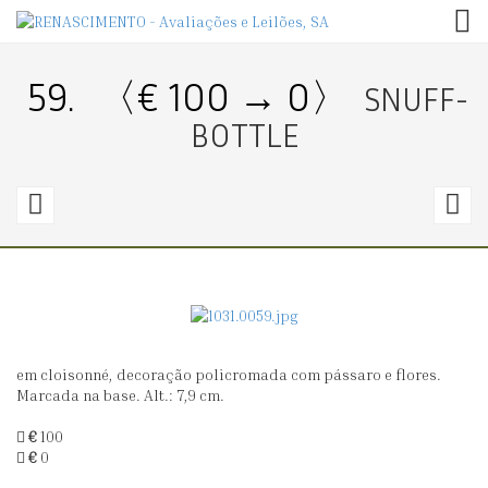
TOG
59.
〈€ 100 → 0〉
SNUFF-
BOTTLE
58.
6
〈€
150
1
→
0〉
0
em cloisonné, decoração policromada com pássaro e flores.
SNUFF-
S
Marcada na base. Alt.: 7,9 cm.
BOTTLE
B
€
100
€
0