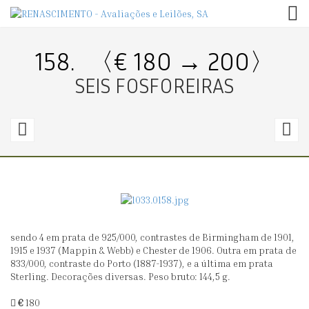
TOG
158.
〈€ 180 → 200〉
SEIS FOSFOREIRAS
157.
1
〈€
40
1
→
42〉
2
sendo 4 em prata de 925/000, contrastes de Birmingham de 1901,
SEIS
SE
1915 e 1937 (Mappin & Webb) e Chester de 1906. Outra em prata de
COLHERES
F
833/000, contraste do Porto (1887-1937), e a última em prata
Sterling. Decorações diversas. Peso bruto: 144,5 g.
DE
E
CHÁ
C
€
180