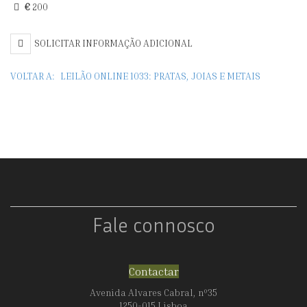
€
200
SOLICITAR INFORMAÇÃO ADICIONAL
VOLTAR A:
LEILÃO ONLINE 1033: PRATAS, JOIAS E METAIS
Fale connosco
Contactar
Avenida Alvares Cabral, nº35
1250-015 Lisboa