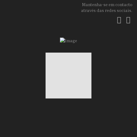
Mantenha-se em contacto
através das redes sociais.
Fac
In