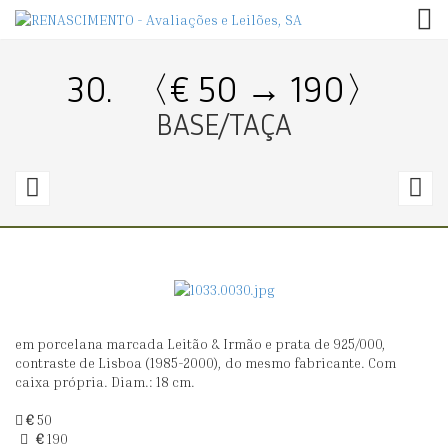
TOG
30.
〈€ 50 → 190〉
BASE/TAÇA
29.
3
〈€
30
4
→
160〉
7
em porcelana marcada Leitão & Irmão e prata de 925/000,
BASE/TAÇA
B
contraste de Lisboa (1985-2000), do mesmo fabricante. Com
caixa própria. Diam.: 18 cm.
€
50
€
190