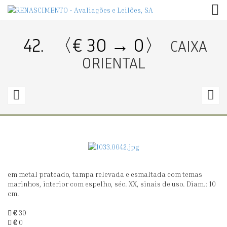
TOG
42.
〈€ 30 → 0〉
CAIXA
ORIENTAL
41.
4
〈€
20
1
→
100〉
1
em metal prateado, tampa relevada e esmaltada com temas
CAIXA
C
marinhos, interior com espelho, séc. XX, sinais de uso. Diam.: 10
DE
P
cm.
TOILETTE
C
€
30
PARA
€
0