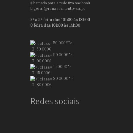
(Chamada para a rede fixa nacional)
geral@renascimento-sa.pt
2ª a 5ª feira das 10h00 às 18h00
6 feira das 10h00 às 14h00
50 000€">
50 000€
90 000€">
90 000€
15 000€">
15 000€
80 000€">
80 000€
Redes sociais