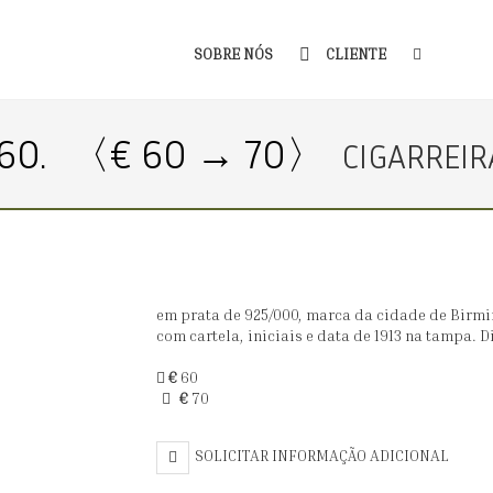
SOBRE NÓS
CLIENTE
60.
〈€ 60 → 70〉
CIGARREIR
em prata de 925/000, marca da cidade de Birm
com cartela, iniciais e data de 1913 na tampa. Di
€
60
€
70
SOLICITAR INFORMAÇÃO ADICIONAL