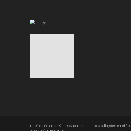
Direitos de autor © 2026 Renascimento Avaliações e Leilões
web design por
HUB