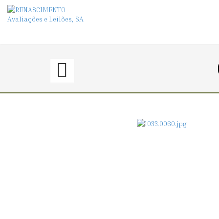
59.
〈€
50
→
55〉
CIGARREIRA