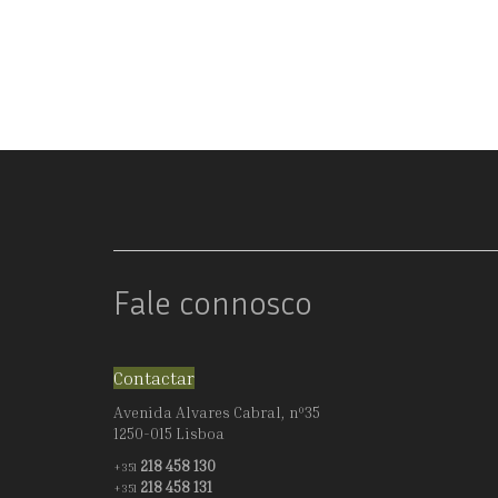
Fale connosco
Contactar
Avenida Alvares Cabral, nº35
1250-015 Lisboa
218 458 130
+351
218 458 131
+351