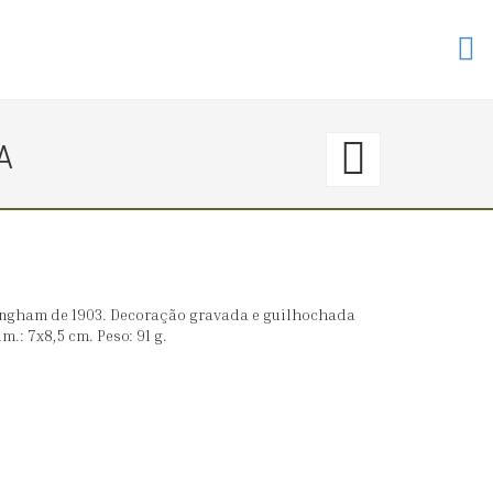
61.
A
〈€
40
→
ingham de 1903. Decoração gravada e guilhochada
m.: 7x8,5 cm. Peso: 91 g.
65〉
CIGAR
ART