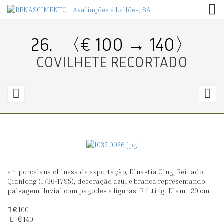
TOG
26.
〈€ 100 → 140〉
COVILHETE RECORTADO
25.
2
〈€
150
5
→
0〉
5
em porcelana chinesa de exportação, Dinastia Qing, Reinado
COVILHETE
C
Qianlong (1736-1795), decoração azul e branca representando
GOMADO
R
paisagem fluvial com pagodes e figuras. Fritting. Diam.: 29 cm.
€
100
€
140