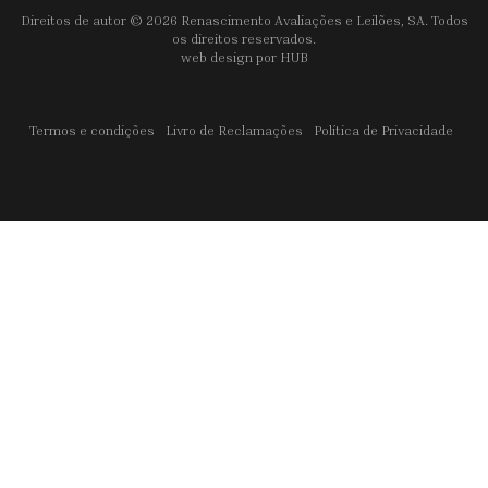
Direitos de autor © 2026 Renascimento Avaliações e Leilões, SA. Todos
os direitos reservados.
web design por
HUB
Termos e condições
Livro de Reclamações
Política de Privacidade