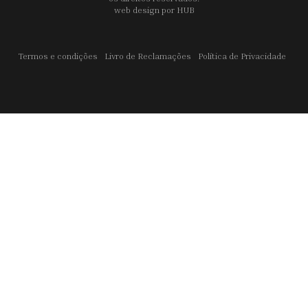
web design por
HUB
Termos e condições
Livro de Reclamações
Política de Privacidade