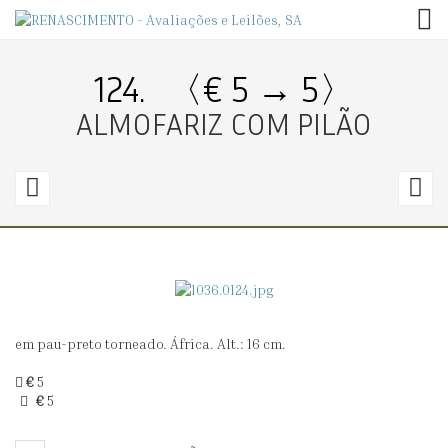
TOG
124.
〈€ 5 → 5〉
ALMOFARIZ COM PILÃO
123.
1
〈€
20
2
→
0〉
2
em pau-preto torneado. África. Alt.: 16 cm.
MÁSCARA
E
TRIBAL
C
€
5
€
5
(S
XX