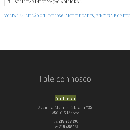
SOLICITAR INFORMAÇÃO ADICIONAL
F
F
VOLTAR A:
LEILÃO ONLINE 1036: ANTIGUIDADES, PINTURA E OBJE
Fale connosco
Contactar
Avenida Alvares Cabral, nº35
1250-015 Lisboa
218 458 130
+351
218 458 131
+351