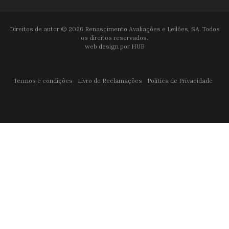
Direitos de autor © 2026 Renascimento Avaliações e Leilões, SA. Todos
os direitos reservados.
web design por
HUB
Termos e condições
Livro de Reclamações
Política de Privacidade