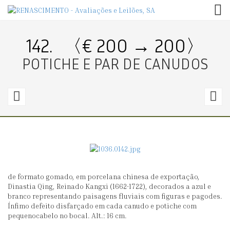
TOG
142.
〈€ 200 → 200〉
POTICHE E PAR DE CANUDOS
141.
1
〈€
600
3
→
0〉
3
de formato gomado, em porcelana chinesa de exportação,
PAR
P
Dinastia Qing, Reinado Kangxi (1662-1722), decorados a azul e
DE
D
branco representando paisagens fluviais com figuras e pagodes.
Ínfimo defeito disfarçado em cada canudo e potiche com
GRANDES
G
pequenocabelo no bocal. Alt.: 16 cm.
PRATOS
D