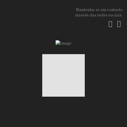
Mantenha-se em contacto
através das redes sociais.
Fac
In