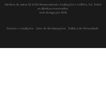
Direitos de autor © 2026 Renascimento Avaliações e Leilões, SA. Todos
os direitos reservados.
web design por
HUB
Termos e condições
Livro de Reclamações
Política de Privacidade