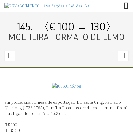
TOG
145.
〈€ 100 → 130〉
MOLHEIRA FORMATO DE ELMO
144.
1
〈€
50
3
→
70〉
7
em porcelana chinesa de exportação, Dinastia Qing, Reinado
PAR
T
Qianlong (1736-1795), Família Rosa, decorado com arranjo floral
DE
P
e treliças de flores. Alt.: 15,2 cm.
PRATINHOS
O
€
100
RECORTADOS
€
130