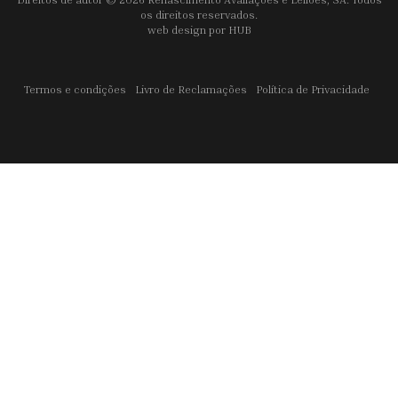
os direitos reservados.
web design por
HUB
Termos e condições
Livro de Reclamações
Política de Privacidade