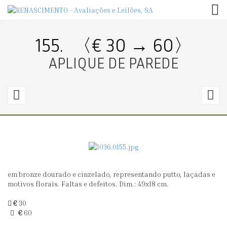
TOG
155.
〈€ 30 → 60〉
APLIQUE DE PAREDE
154.
1
〈€
100
2
→
120〉
5
em bronze dourado e cinzelado, representando putto, laçadas e
ESPELHO
P
motivos florais. Faltas e defeitos. Dim.: 49x18 cm.
DE
D
€
30
PAREDE
C
€
60
ESTILO