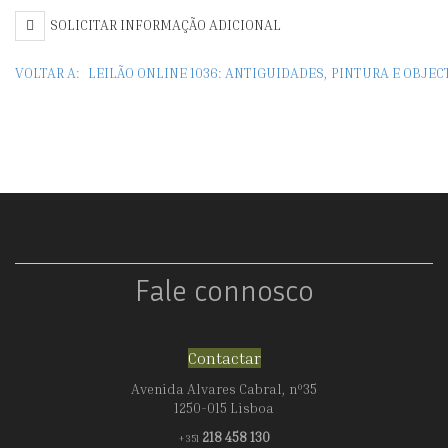
LUÍS
SOLICITAR INFORMAÇÃO ADICIONAL
XVI
VOLTAR A:
LEILÃO ONLINE 1036: ANTIGUIDADES, PINTURA E OBJE
Fale connosco
Contactar
Avenida Alvares Cabral, nº35
1250-015 Lisboa
218 458 130
+351