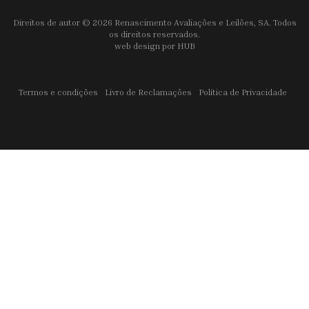
Direitos de autor © 2026 Renascimento Avaliações e Leilões, SA. Todos
os direitos reservados.
web design por
HUB
Termos e condições
Livro de Reclamações
Política de Privacidade