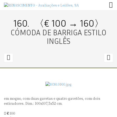
TOG
160.
〈€ 100 → 160〉
CÓMODA DE BARRIGA ESTILO
INGLÊS
159.
1
〈€
40
1
→
100〉
2
em mogno, com duas gavetas e quatro gavetões, com dois
CAIXA
C
estiradores. Dim.: 100x107,5x52 cm.
COSTUREIRA
D
€
100
BIEDERMEIER
SE