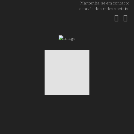
Mantenha-se em contacto
através das redes sociais.
Fac
In