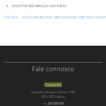
A
SOLICITAR INFORMAÇÃO ADICIONAL
VOLTAR A:
LEILÃO ONLINE 1036: ANTIGUIDADES, PINTURA E OBJE
Fale connosco
Contactar
Avenida Alvares Cabral, nº35
1250-015 Lisboa
218 458 130
+351