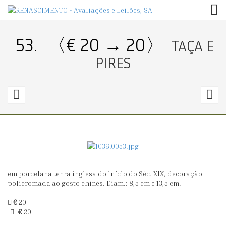
TOG
53.
〈€ 20 → 20〉
TAÇA E
PIRES
52.
5
〈€
40
2
→
55〉
2
em porcelana tenra inglesa do início do Séc. XIX, decoração
SEIS
P
policromada ao gosto chinês. Diam.: 8,5 cm e 13,5 cm.
LEITEIRAS
D
€
20
P
€
20
P