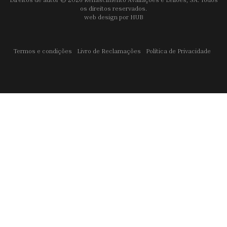
os direitos reservados.
web design por
HUB
Termos e condições
Livro de Reclamações
Política de Privacidade