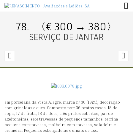
TOG
78.
〈€ 300 → 380〉
SERVIÇO DE JANTAR
77.
7
〈€
300
1
→
1400〉
4
em porcelana da Vista Alegre, marca nº 30 (1924), decoração
SERVIÇO
S
com grinaldas e ouro. Composto por: 36 pratos rasos, 18 de
DE
D
sopa, 17 de fruta, 18 de doce, três pratos cobertos, par de
azeitoneiras, sete travessas de pequenos tamanhos, terrina
JANTAR
J
pequena comtravessa, molheira com travessa, saladeira e
E
C
cremeira. Pequenas esbeiçadelas e sinais de uso.