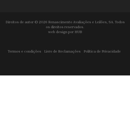
Direitos de autor © 2026 Renascimento Avaliações e Leilões, SA. Todos
os direitos reservados.
web design por
HUB
Termos e condições
Livro de Reclamações
Política de Privacidade