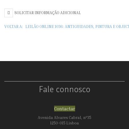
E
C
SOLICITAR INFORMAÇÃO ADICIONAL
CAFÉ
ORIENTAL
VOLTAR A:
LEILÃO ONLINE 1036: ANTIGUIDADES, PINTURA E OBJE
Fale connosco
Contactar
Avenida Alvares Cabral, nº35
1250-015 Lisboa