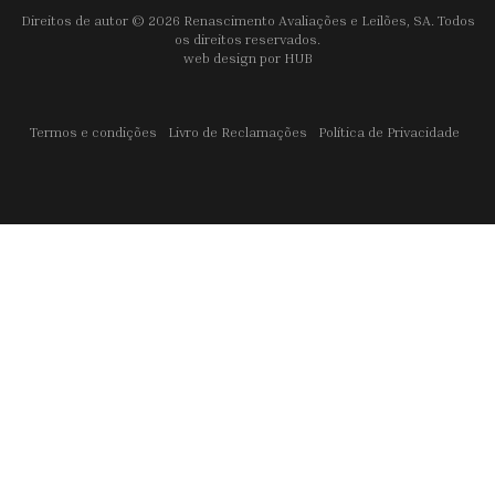
Direitos de autor © 2026 Renascimento Avaliações e Leilões, SA. Todos
os direitos reservados.
web design por
HUB
Termos e condições
Livro de Reclamações
Política de Privacidade