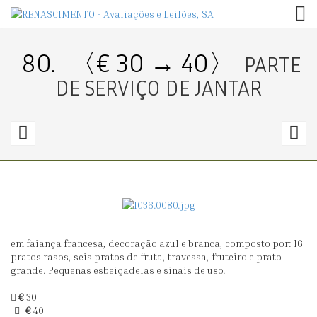
TOG
80.
〈€ 30 → 40〉
PARTE
DE SERVIÇO DE JANTAR
79.
8
〈€
100
3
→
400〉
3
em faiança francesa, decoração azul e branca, composto por: 16
SERVIÇO
P
pratos rasos, seis pratos de fruta, travessa, fruteiro e prato
DE
D
grande. Pequenas esbeiçadelas e sinais de uso.
JANTAR,
S
€
30
CHÁ
D
€
40