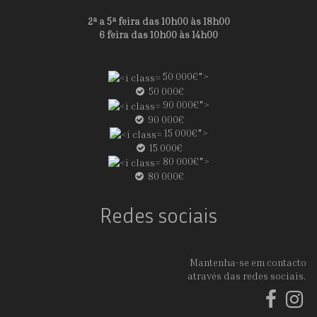
2ª a 5ª feira das 10h00 às 18h00
6 feira das 10h00 às 14h00
50 000€">
50 000€
90 000€">
90 000€
15 000€">
15 000€
80 000€">
80 000€
Redes sociais
Mantenha-se em contacto
através das redes sociais.
Face
In