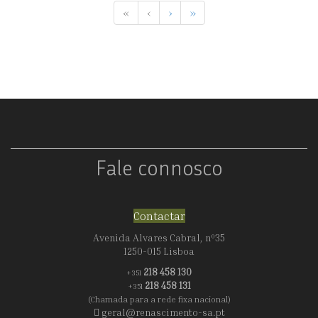
«
‹
›
»
Fale connosco
Contactar
Avenida Alvares Cabral, nº35
1250-015 Lisboa
218 458 130
+351
218 458 131
+351
(Chamada para a rede fixa nacional)
geral@renascimento-sa.pt