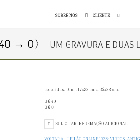
SOBRE NÓS
CLIENTE
40 → 0〉
UM GRAVURA E DUAS L
coloridas. Dim.: 17x22 cm a 35x28 cm.
€
40
€
0
SOLICITAR INFORMAÇÃO ADICIONAL
VOLTAR A:
LEILÃO ONLINE 1038: VIDROS, ANT