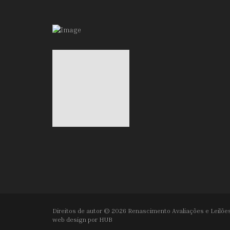
Direitos de autor © 2026 Renascimento Avaliações e Leilões
web design por
HUB