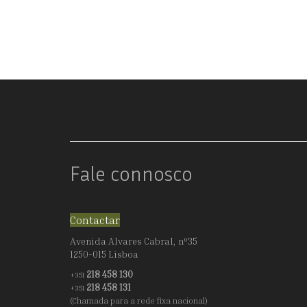
Fale connosco
Contactar
Avenida Alvares Cabral, nº35
1250-015 Lisboa
218 458 130
+351
218 458 131
+351
(Chamada para a rede fixa nacional)