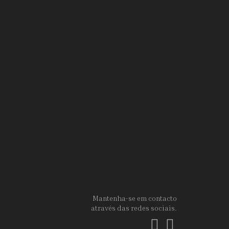
Mantenha-se em contacto
através das redes sociais.
Facebook
Instagram