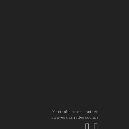
Mantenha-se em contacto
através das redes sociais.
Facebook
Instagram