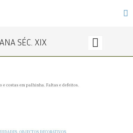
162.
NA SÉC. XIX
〈€
20
→
 e costas em palhinha. Faltas e defeitos.
0〉
RECIP
IGUIDADES, OBJECTOS DECORATIVOS