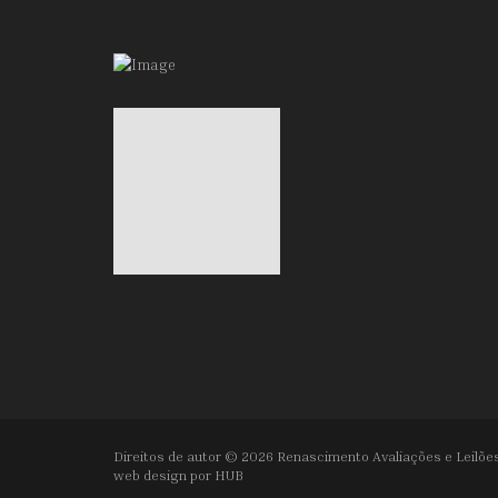
Direitos de autor © 2026 Renascimento Avaliações e Leilões
web design por
HUB