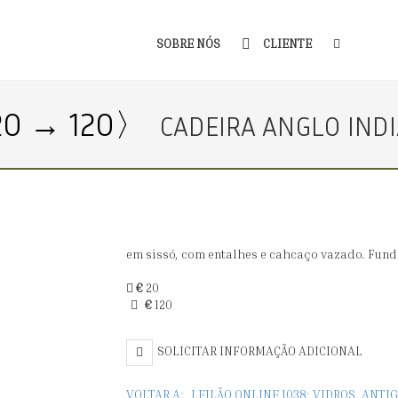
SOBRE NÓS
CLIENTE
20 → 120〉
CADEIRA ANGLO INDIA
em sissó, com entalhes e cahcaço vazado. Fundo
€
20
€
120
SOLICITAR INFORMAÇÃO ADICIONAL
VOLTAR A:
LEILÃO ONLINE 1038: VIDROS, ANT