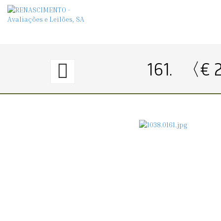
160.
161.
〈€ 
〈€
20
→
34〉
CACHIMBO
PARA