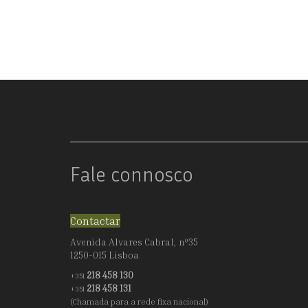
ÓPIO
Fale connosco
Contactar
Avenida Alvares Cabral, nº35
1250-015 Lisboa
218 458 130
+351
218 458 131
+351
(Chamada para a rede fixa nacional)