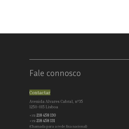
GRANDES
DIMENSÕES
Fale connosco
Contactar
Avenida Alvares Cabral, nº35
1250-015 Lisboa
218 458 130
+351
218 458 131
+351
(Chamada para a rede fixa nacional)