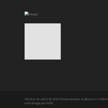
Direitos de autor © 2026 Renascimento Avaliações e Leilões
web design por
HUB