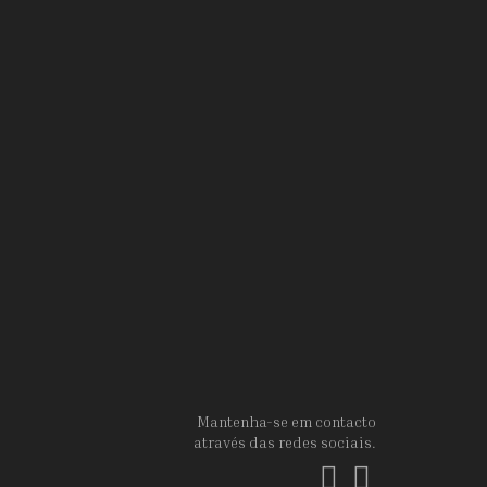
Mantenha-se em contacto
através das redes sociais.
Facebook
Instagram