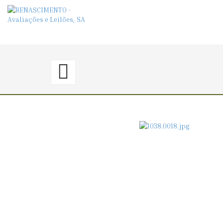
17.
〈€
30
→
40〉
FRASCO
DE