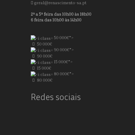
geral@renascimento-sa.pt
2ª a 5ª feira das 10h00 às 18h00
6 feira das 10h00 às 14h00
50 000€">
50 000€
90 000€">
90 000€
15 000€">
15 000€
80 000€">
80 000€
Redes sociais