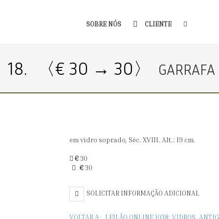
SOBRE NÓS
CLIENTE
18.
〈€ 30 → 30〉
GARRAFA
em vidro soprado, Séc. XVIII. Alt.: 19 cm.
€
30
€
30
SOLICITAR INFORMAÇÃO ADICIONAL
VOLTAR A:
LEILÃO ONLINE 1038: VIDROS, ANT