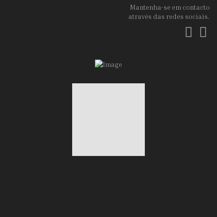
Mantenha-se em contacto
através das redes sociais.
Fac
In