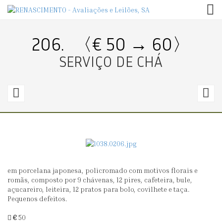
TOG
206.
〈€ 50 → 60〉
SERVIÇO DE CHÁ
205.
2
〈€
80
3
→
0〉
3
em porcelana japonesa, policromado com motivos florais e
NETSUKE
S
romãs, composto por 9 chávenas, 12 pires, cafeteira, bule,
-
D
açucareiro, leiteira, 12 pratos para bolo, covilhete e taça.
Pequenos defeitos.
OS
C
TRÊS
€
50