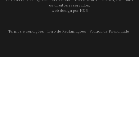
os direitos reservados.
web design por
HUB
Termos e condições
Livro de Reclamações
Política de Privacidade