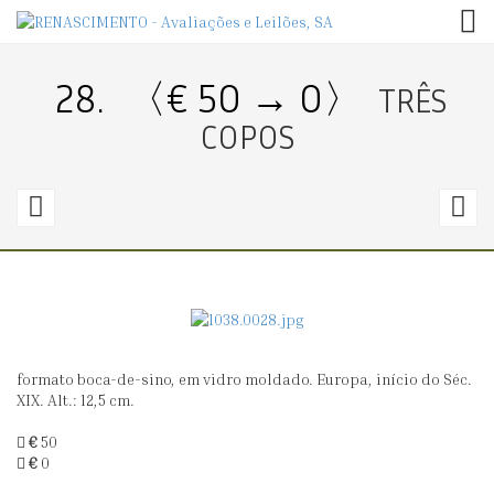
TOG
28.
〈€ 50 → 0〉
TRÊS
COPOS
27.
2
〈€
50
2
→
50〉
2
formato boca-de-sino, em vidro moldado. Europa, início do Séc.
COMPOTEIRA
P
XIX. Alt.: 12,5 cm.
D
€
50
C
€
0