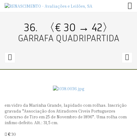
TOG
36.
〈€ 30 → 42〉
GARRAFA QUADRIPARTIDA
35.
3
〈€
25
3
→
0〉
0
em vidro da Marinha Grande, lapidado com rolhas. Inscrição
PAR
P
gravada "Associação dos Atiradores Civeis Portuguezes
DE
D
Concurso de Tiro em 25 de Novembro de 1896". Uma rolha com
ínfimo defeito. Alt.: 31,5 cm.
FRASCOS
G
COM
€
30