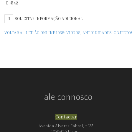
€
42
ROLHAS
SOLICITAR INFORMAÇÃO ADICIONAL
VOLTAR A:
LEILÃO ONLINE 1038: VIDROS, ANTIGUIDADES, OBJECT
Fale connosco
Contactar
Avenida Alvares Cabral, nº35
1250-015 Lisboa