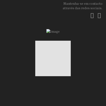
Mantenha-se em contacto
através das redes sociais.
Fac
In