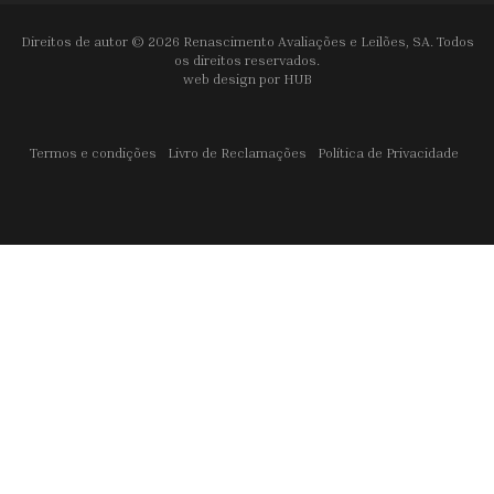
Direitos de autor © 2026 Renascimento Avaliações e Leilões, SA. Todos
os direitos reservados.
web design por
HUB
Termos e condições
Livro de Reclamações
Política de Privacidade