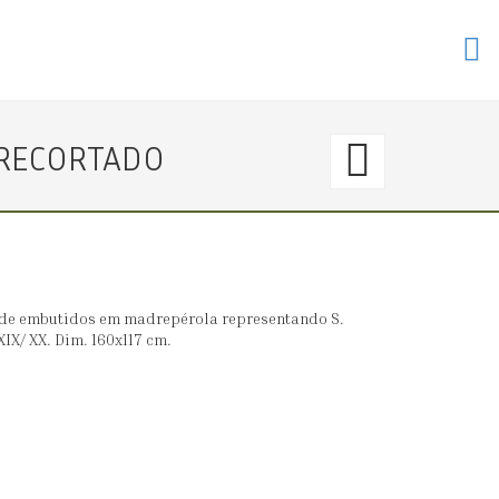
116.
 RECORTADO
〈€
100
→
o de embutidos em madrepérola representando S.
XIX/ XX. Dim. 160x117 cm.
0〉
CARR
DE