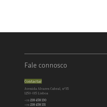
BACO
Fale connosco
Contactar
Avenida Alvares Cabral, nº35
1250-015 Lisboa
218 458 130
+351
218 458 131
+351