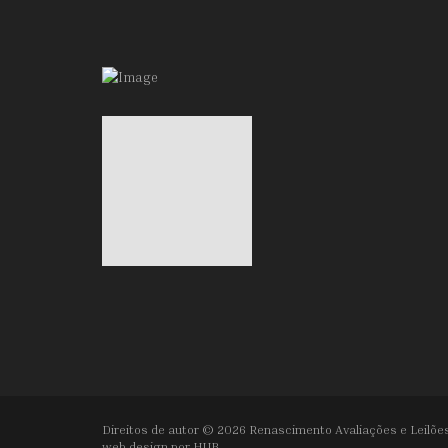
Direitos de autor © 2026 Renascimento Avaliações e Leilões
web design por
HUB