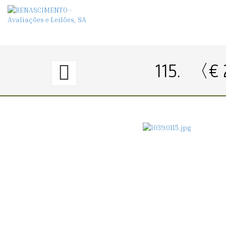
114.
115.
〈€ 
〈€
150
→
0〉
CABEÇA
DE