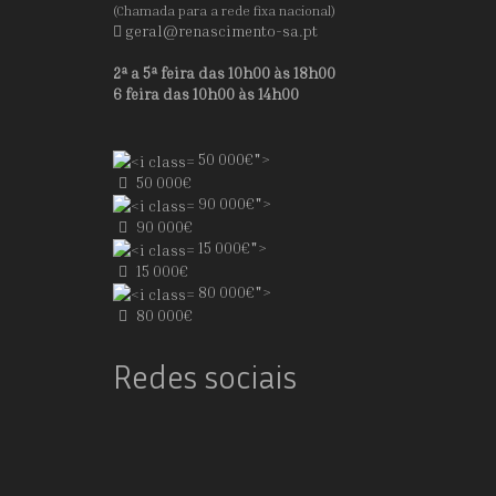
(Chamada para a rede fixa nacional)
geral@renascimento-sa.pt
2ª a 5ª feira das 10h00 às 18h00
6 feira das 10h00 às 14h00
50 000€">
50 000€
90 000€">
90 000€
15 000€">
15 000€
80 000€">
80 000€
Redes sociais