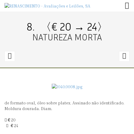
TOG
8.
〈€ 20 → 24〉
NATUREZA MORTA
7.
9
〈€
150
1
→
0〉
1
de formato oval, óleo sobre platex. Assinado não identificado.
NATUREZAS-
L
Moldura dourada. Diam.
MORTAS
€
20
€
24