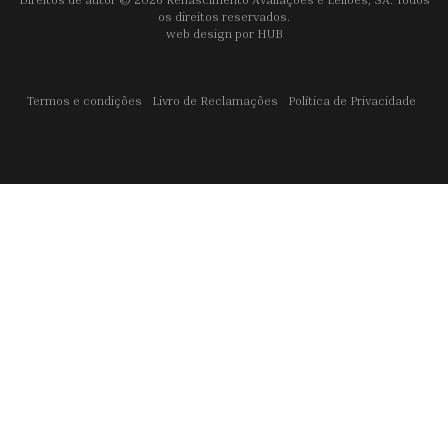
os direitos reservados.
web design por
HUB
Termos e condições
Livro de Reclamações
Política de Privacidade