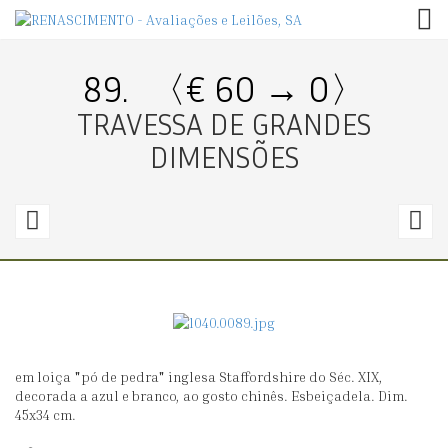
TOG
89.
〈€ 60 → 0〉
TRAVESSA DE GRANDES
DIMENSÕES
88.
9
〈€
70
8
→
100〉
1
em loiça "pó de pedra" inglesa Staffordshire do Séc. XIX,
PRATO
T
decorada a azul e branco, ao gosto chinês. Esbeiçadela. Dim.
D
45x34 cm.
G