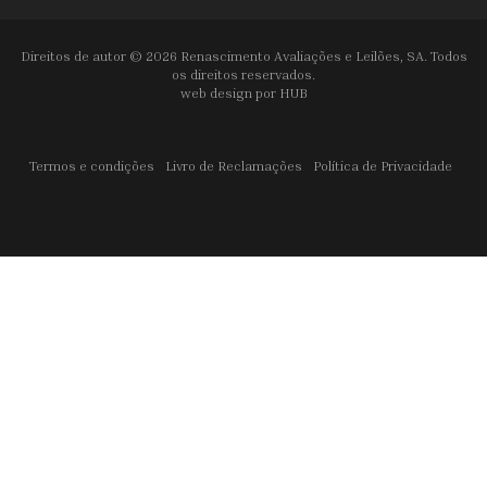
Direitos de autor © 2026 Renascimento Avaliações e Leilões, SA. Todos
os direitos reservados.
web design por
HUB
Termos e condições
Livro de Reclamações
Política de Privacidade