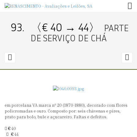
TOG
93.
〈€ 40 → 44〉
PARTE
DE SERVIÇO DE CHÁ
92.
9
〈€
40
4
→
48〉
0
em porcelana VA marca nº 20 (1870-1880), decorado com flores
JARRO
LE
policromadas e ouro. Composto por: seis chávenas e pires,
E
C
prato para bolo, bule e açucareiro. Faltas e defeitos.
BACIA
E
€
40
PI
€
44