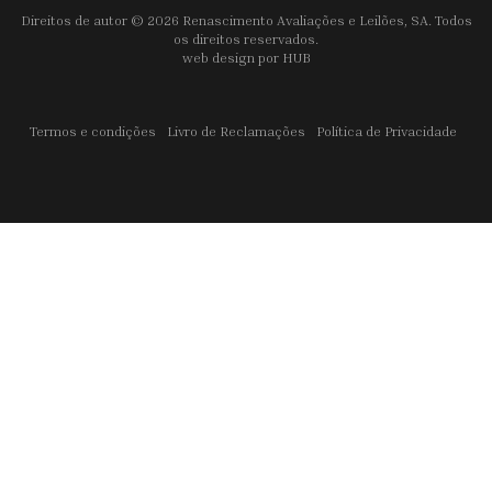
Direitos de autor © 2026 Renascimento Avaliações e Leilões, SA. Todos
os direitos reservados.
web design por
HUB
Termos e condições
Livro de Reclamações
Política de Privacidade