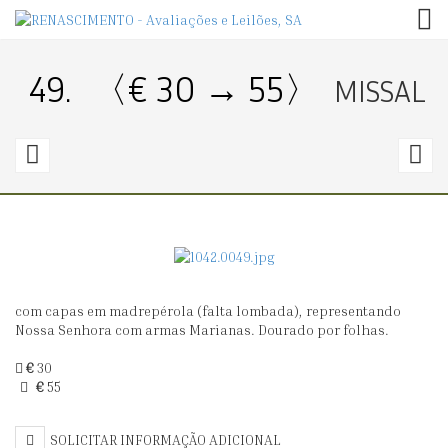
TOG
49.
〈€ 30 → 55〉
MISSAL
48.
5
〈€
300
4
→
0〉
4
com capas em madrepérola (falta lombada), representando
PRATO
A
Nossa Senhora com armas Marianas. Dourado por folhas.
DE
H
€
30
ESMOLAS
M
€
55
SÉ
XV
SOLICITAR INFORMAÇÃO ADICIONAL