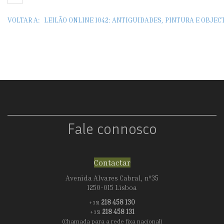
XV
VOLTAR A:
LEILÃO ONLINE 1042: ANTIGUIDADES, PINTURA E OBJE
Fale connosco
Contactar
Avenida Alvares Cabral, nº35
1250-015 Lisboa
218 458 130
+351
218 458 131
+351
(Chamada para a rede fixa nacional)