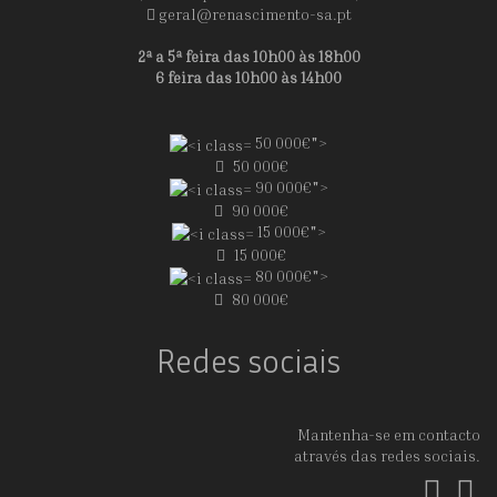
geral@renascimento-sa.pt
2ª a 5ª feira das 10h00 às 18h00
6 feira das 10h00 às 14h00
50 000€">
50 000€
90 000€">
90 000€
15 000€">
15 000€
80 000€">
80 000€
Redes sociais
Mantenha-se em contacto
através das redes sociais.
Fac
In