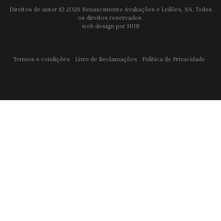
Direitos de autor © 2026 Renascimento Avaliações e Leilões, SA. Todos
os direitos reservados.
web design por
HUB
Termos e condições
Livro de Reclamações
Política de Privacidade