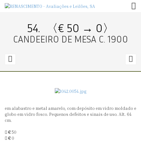
TOG
54.
〈€ 50 → 0〉
CANDEEIRO DE MESA C. 1900
53.
5
〈€
30
5
→
260〉
5
em alabastro e metal amarelo, com depósito em vidro moldado e
SALVA
J
globo em vidro fosco. Pequenos defeitos e sinais de uso. Alt. 64
DE
A
cm.
APARATO
N
€
50
€
0