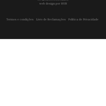
web design por
HUB
Termos e condições
Livro de Reclamações
Política de Privacidade