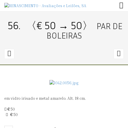
TOG
56.
〈€ 50 → 50〉
PAR DE
BOLEIRAS
55.
5
〈€
50
8
→
50〉
8
em vidro irisado e metal amarelo. Alt. 18 cm.
JARRO
D
ARTE
C
€
50
€
50
NOVA