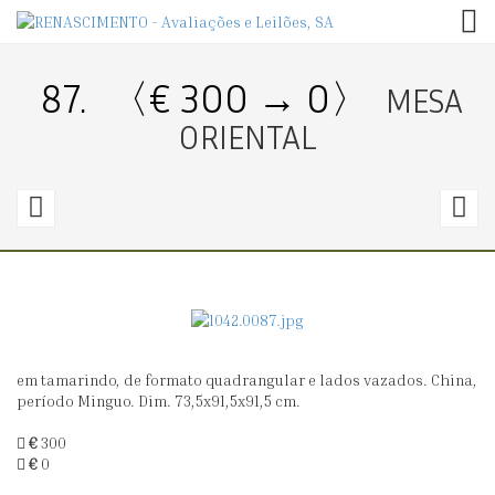
TOG
87.
〈€ 300 → 0〉
MESA
ORIENTAL
86.
8
〈€
200
2
→
0〉
2
em tamarindo, de formato quadrangular e lados vazados. China,
COSTUREIRA
A
período Minguo. Dim. 73,5x91,5x91,5 cm.
ORIENTAL
VI
€
300
O
€
0