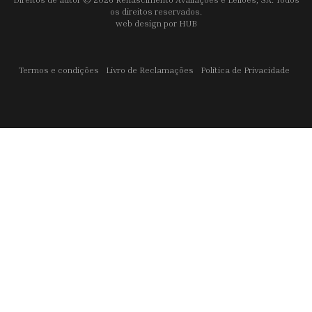
os direitos reservados.
web design por
HUB
Termos e condições
Livro de Reclamações
Política de Privacidade