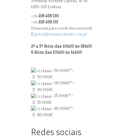
Avenida Alvares Cabral, nº35
1250-015 Lisboa
218 458 130
+351
218 458 131
+351
(Chamada para a rede fixa nacional)
geral@renascimento-sa.pt
2ª a 5ª feira das 10h00 às 18h00
6 feira das 10h00 às 14h00
50 000€">
50 000€
90 000€">
90 000€
15 000€">
15 000€
80 000€">
80 000€
Redes sociais