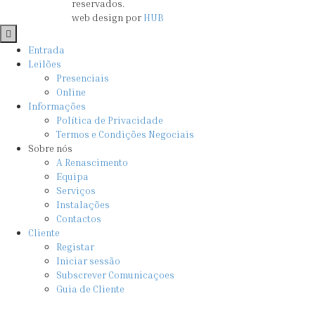
reservados.
web design por
HUB
Ir
para
Entrada
o
Leilões
topo
Presenciais
Online
Informações
Política de Privacidade
Termos e Condições Negociais
Sobre nós
A Renascimento
Equipa
Serviços
Instalações
Contactos
Cliente
Registar
Iniciar sessão
Subscrever Comunicaçoes
Guia de Cliente