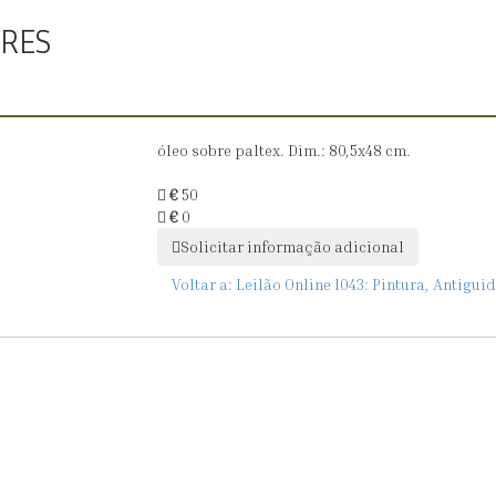
RES
óleo sobre paltex. Dim.: 80,5x48 cm.
€
50
€
0
Solicitar informação adicional
Voltar a:
Leilão Online 1043: Pintura, Antigui