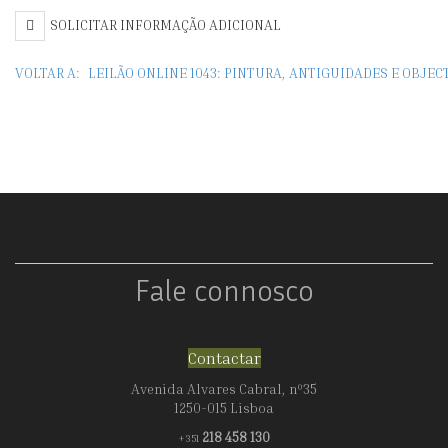
TOM
C
SOLICITAR INFORMAÇÃO ADICIONAL
(1906-
D
VOLTAR A:
LEILÃO ONLINE 1043: PINTURA, ANTIGUIDADES E OBJE
1990),
A
VISTA
DE
LISBOA
Fale connosco
Contactar
Avenida Alvares Cabral, nº35
1250-015 Lisboa
218 458 130
+351