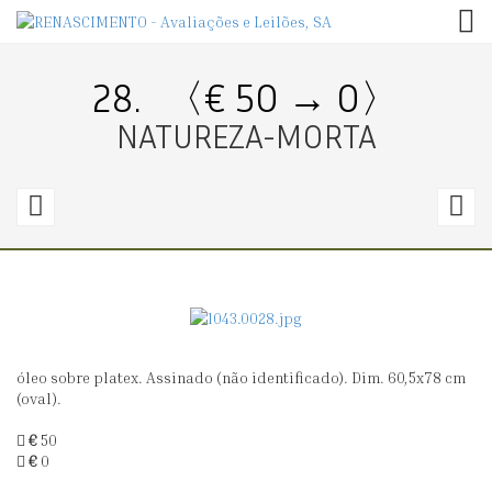
TOG
28.
〈€ 50 → 0〉
NATUREZA-MORTA
27.
2
〈€
20
4
→
20〉
0
óleo sobre platex. Assinado (não identificado). Dim. 60,5x78 cm
THOMAZ
E
(oval).
DE
P
€
50
MELLO
(S
€
0
-
XX