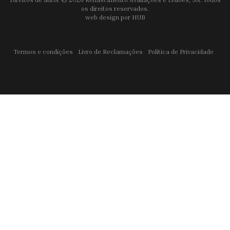
os direitos reservados.
web design por
HUB
Termos e condições
Livro de Reclamações
Política de Privacidade