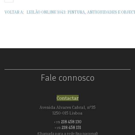
VOLTAR A:
LEILÃO ONLINE 1043: PINTURA, ANTIGUIDADES E OBJE
Fale connosco
Contactar
Avenida Alvares Cabral, nº35
1250-015 Lisboa
218 458 130
+351
218 458 131
+351
(Chamada para a rede fixa nacional)