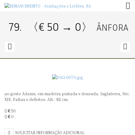
TOG
79.
〈€ 50 → 0〉
ÂNFORA
78.
8
〈€
20
1
→
30〉
0
ao gosto Adams, em madeira pintada e dourada. Inglaterra, Séc.
RELÓGIO
C
XIX. Faltas e defeitos. Alt.: 82 cm.
DE
D
€
50
MESA
B
€
0
NOPOLEÃO
III
SOLICITAR INFORMAÇÃO ADICIONAL