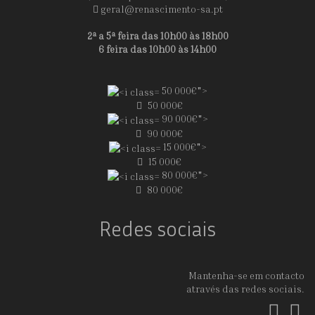
geral@renascimento-sa.pt
2ª a 5ª feira das 10h00 às 18h00
6 feira das 10h00 às 14h00
50 000€">
50 000€
90 000€">
90 000€
15 000€">
15 000€
80 000€">
80 000€
Redes sociais
Mantenha-se em contacto
através das redes sociais.
Fac
In