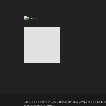
Direitos de autor © 2026 Renascimento Avaliações e Leilões
web design por
HUB