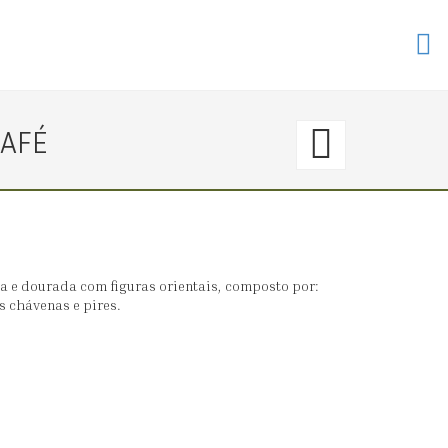
114.
CAFÉ
〈€
40
→
 e dourada com figuras orientais, composto por:
is chávenas e pires.
0〉
BULE