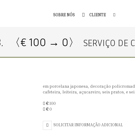
SOBRE NÓS
CLIENTE
.
〈€ 100 → 0〉
SERVIÇO DE 
em porcelana japonesa, decoração policromada
cafeteira, leiteira, açucareiro, seis pratos, e se
€
100
€
0
SOLICITAR INFORMAÇÃO ADICIONAL