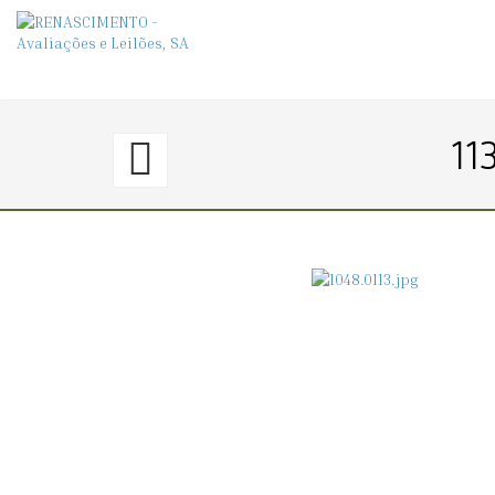
112.
113
〈€
10
→
36〉
LOTE
DIVERSO