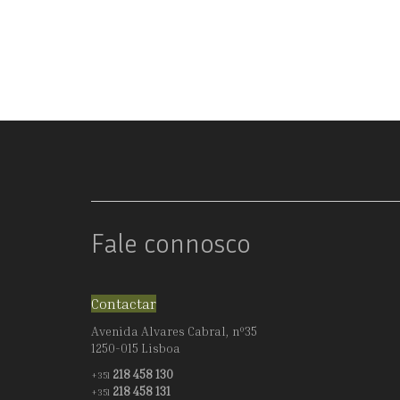
Fale connosco
Contactar
Avenida Alvares Cabral, nº35
1250-015 Lisboa
218 458 130
+351
218 458 131
+351