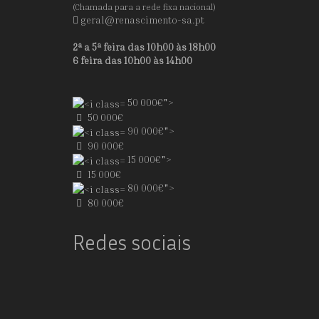
(Chamada para a rede fixa nacional)
geral@renascimento-sa.pt
2ª a 5ª feira das 10h00 às 18h00
6 feira das 10h00 às 14h00
50 000€">
50 000€
90 000€">
90 000€
15 000€">
15 000€
80 000€">
80 000€
Redes sociais