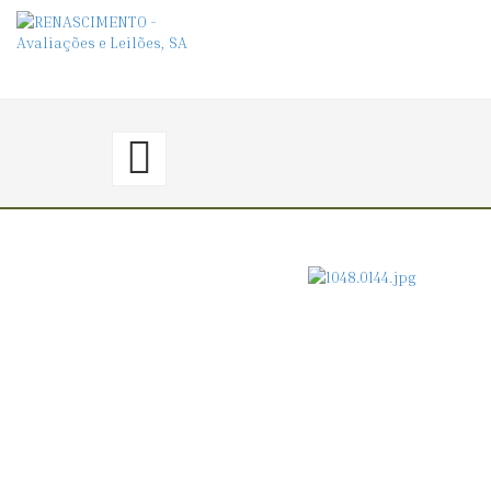
143.
〈€
50
→
0〉
PRATO