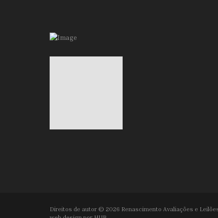
Direitos de autor © 2026 Renascimento Avaliações e Leilões
web design por
HUB