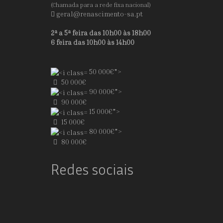
(Chamada para a rede fixa nacional)
geral@renascimento-sa.pt
2ª a 5ª feira das 10h00 às 18h00
6 feira das 10h00 às 14h00
50 000€">
50 000€
90 000€">
90 000€
15 000€">
15 000€
80 000€">
80 000€
Redes sociais