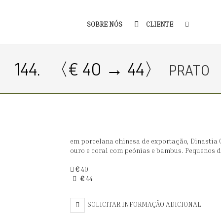
SOBRE NÓS
CLIENTE
144.
〈€ 40 → 44〉
PRATO
em porcelana chinesa de exportação, Dinastia Q
ouro e coral com peónias e bambus. Pequenos de
€
40
€
44
SOLICITAR INFORMAÇÃO ADICIONAL