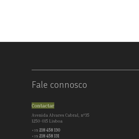
Fale connosco
Contactar
Avenida Alvares Cabral, nº35
1250-015 Lisboa
218 458 130
+351
218 458 131
+351