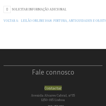
1960),
19
SOLICITAR INFORMAÇÃO ADICIONAL
QUINTA
Q
DA
D
VOLTAR A:
LEILÃO ONLINE 1048: PINTURA, ANTIGUIDADES E OBJE
BOAVISTA
B
-
-
MADEIRA
M
Fale connosco
Contactar
Avenida Alvares Cabral, nº35
1250-015 Lisboa