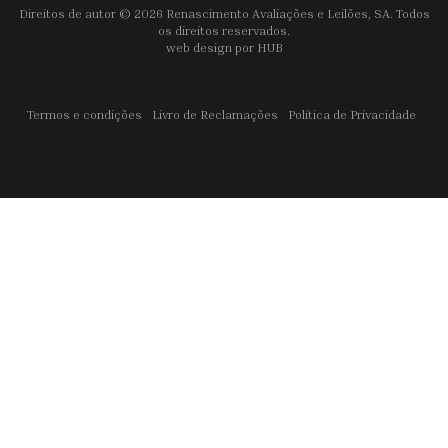
Direitos de autor © 2026 Renascimento Avaliações e Leilões, SA. Todos
os direitos reservados.
web design por
HUB
Termos e condições
Livro de Reclamações
Política de Privacidade