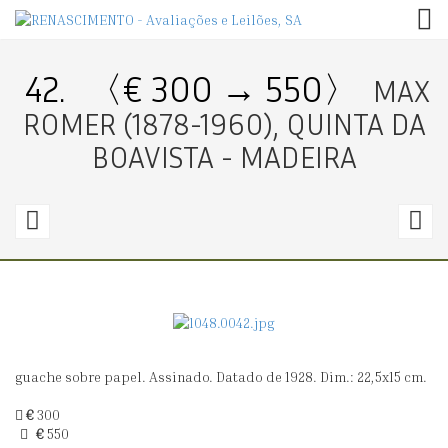
TOG
42.
〈€ 300 → 550〉
MAX
ROMER (1878-1960), QUINTA DA
BOAVISTA - MADEIRA
41.
4
〈€
300
2
→
460〉
6
guache sobre papel. Assinado. Datado de 1928. Dim.: 22,5x15 cm.
MAX
M
ROMER
R
€
300
€
550
(1878-
(1