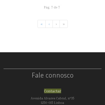
Pág. 7 de 7
«
‹
›
»
Fale connosco
Contactar
Avenida Alvares Cabral, nº35
1250-015 Lisboa