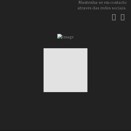
Mantenha-se em contacto
através das redes sociais.
Fac
In