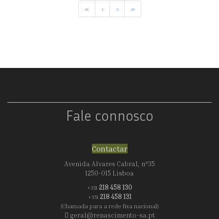
«
‹
›
»
Fale connosco
Contactar
Avenida Alvares Cabral, nº35
1250-015 Lisboa
218 458 130
+351
218 458 131
+351
(Chamada para a rede fixa nacional)
geral@renascimento-sa.pt