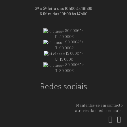
2ª a 5ª feira das 10h00 às 18h00
6 feira das 10h00 às 14h00
50 000€">
50 000€
90 000€">
90 000€
15 000€">
15 000€
80 000€">
80 000€
Redes sociais
Mantenha-se em contacto
através das redes sociais.
Fac
In