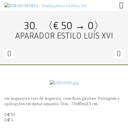
TOG
30.
〈€ 50 → 0〉
APARADOR ESTILO LUÍS XVI
29.
3
〈€
100
2
→
100〉
0
em nogueira e raiz de nogueira, com duas gavetas. Ferragens e
CÓMODA
P
aplicações em metal amarelo. Dim.: 70x85x42,5 cm.
DE
D
€
50
BARRIGA
P
€
0
C