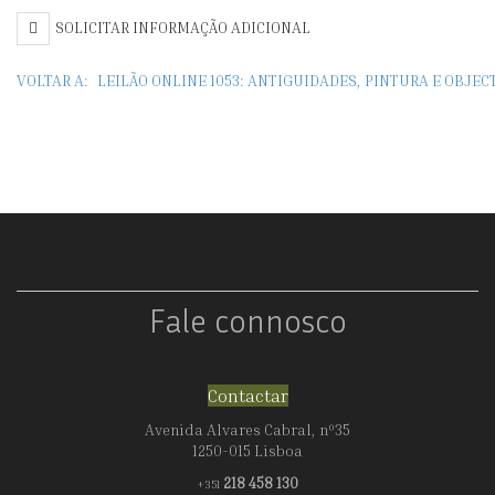
E
SOLICITAR INFORMAÇÃO ADICIONAL
J
VOLTAR A:
LEILÃO ONLINE 1053: ANTIGUIDADES, PINTURA E OBJE
III
Fale connosco
Contactar
Avenida Alvares Cabral, nº35
1250-015 Lisboa
218 458 130
+351