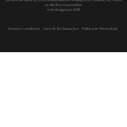
os direitos reservados.
web design por
HUB
Termos e condições
Livro de Reclamações
Política de Privacidade