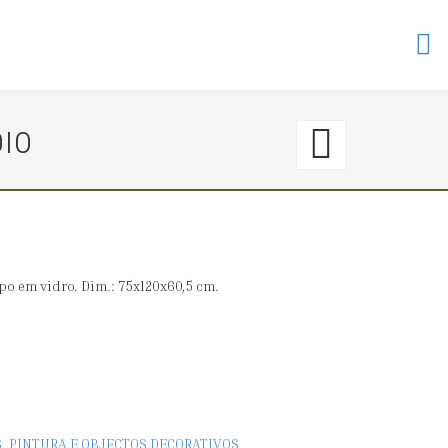
46.
OIO
〈€
40
→
mpo em vidro. Dim.: 75x120x60,5 cm.
0〉
MESA
DE
S, PINTURA E OBJECTOS DECORATIVOS