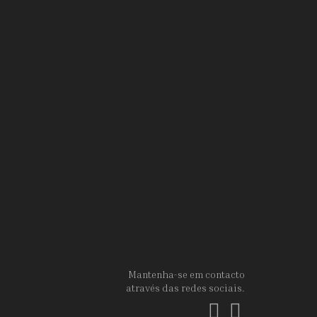
Mantenha-se em contacto
através das redes sociais.
Facebook
Instagram