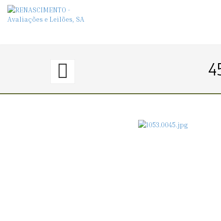
44.
4
〈€
50
→
0〉
RELÓGIO
DE