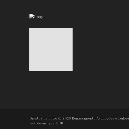
Direitos de autor © 2026 Renascimento Avaliações e Leilões
web design por
HUB