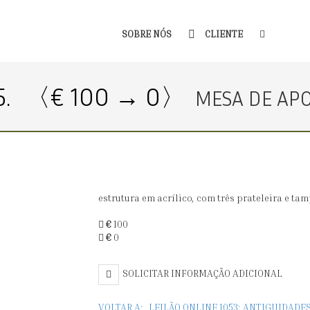
SOBRE NÓS
CLIENTE
5.
〈€ 100 → 0〉
MESA DE AP
estrutura em acrílico, com três prateleira e ta
€
100
€
0
SOLICITAR INFORMAÇÃO ADICIONAL
VOLTAR A:
LEILÃO ONLINE 1053: ANTIGUIDADE