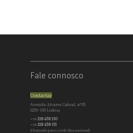
CAPELA
Fale connosco
Contactar
Avenida Alvares Cabral, nº35
1250-015 Lisboa
218 458 130
+351
218 458 131
+351
(Chamada para a rede fixa nacional)