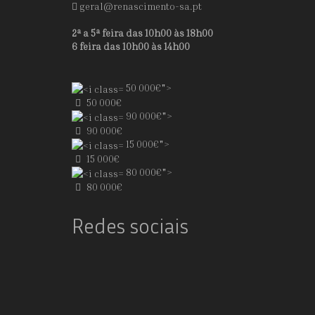
geral@renascimento-sa.pt
2ª a 5ª feira das 10h00 às 18h00
6 feira das 10h00 às 14h00
50 000€">
50 000€
90 000€">
90 000€
15 000€">
15 000€
80 000€">
80 000€
Redes sociais